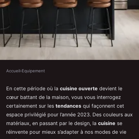
Accueil
›
Equipement
EQUIPEMENT
Quelles sont les tendances en
En cette période où la
cuisine ouverte
devient le
cœur battant de la maison, vous vous interrogez
matière de cuisine ouverte pour
certainement sur les
tendances
qui façonnent cet
2023 ?
espace privilégié pour l’année 2023. Des couleurs aux
matériaux, en passant par le design, la
cuisine
se
Sohan
•
20 décembre 2024
•
5 min de lecture
réinvente pour mieux s’adapter à nos modes de vie