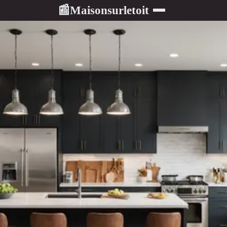
Maisonsurletoit
📰