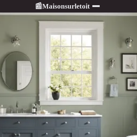
Maisonsurletoit
📰