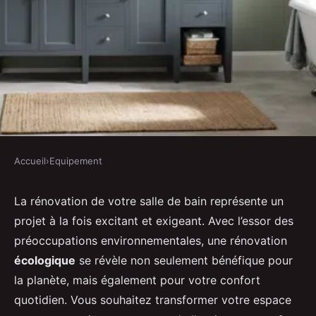
Accueil
›
Equipement
EQUIPEMENT
Quelles sont les étapes
La rénovation de votre salle de bain représente un
projet à la fois excitant et exigeant. Avec l’essor des
essentielles pour réaliser une
préoccupations environnementales, une rénovation
rénovation de salle de bain
écologique
se révèle non seulement bénéfique pour
écologique ?
la planète, mais également pour votre confort
quotidien. Vous souhaitez transformer votre espace
Sohan
•
20 décembre 2024
•
5 min de lecture