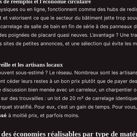
 de réemploi et l'économie circulaire
ysiques ou en ligne, fonctionnent comme des hubs de redist
nt et valorisent ce que le secteur du bâtiment jette trop sou
 carrelage de salle de bain en fin de série à des panneaux d
des poignées de placard quasi neuves. L’avantage ? Une traç
es sites de petites annonces, et une sélection qui évite les 
ille et les artisans locaux
ouvent sous-estimé ? Le réseau. Nombreux sont les artisans 
ent céder leurs restes à un bon prix plutôt que de payer des
e discussion bien menée avec un carreleur, un charpentier 
ur des trouvailles : un lot de 20 m² de carrelage identique
quet stratifié. Pour eux, c’est un gain de temps. Pour vous,
ssé
à moitié prix, et parfois moins.
des économies réalisables par type de maté