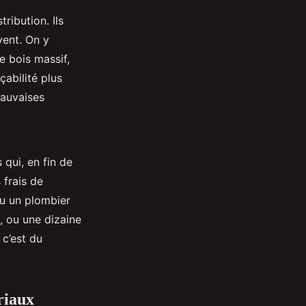
ribution. Ils
vent. On y
e bois massif,
abilité plus
mauvaises
qui, en fin de
 frais de
ou un plombier
, ou une dizaine
 c’est du
riaux