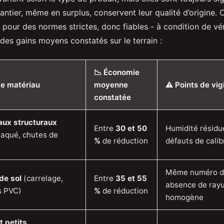
ntier, même en surplus, conservent leur qualité d’origine. 
pour des normes strictes, donc fiables - à condition de véri
des gains moyens constatés sur le terrain :
📉 Économie
de matériau
moyenne
⚠️ Points de vig
constatée
aux structuraux
Entre
30 et 50
Humidité résidue
laqué, chutes de
%
de réduction
défauts de cali
Même numéro de
de sol
(carrelage,
Entre
35 et 55
absence de rayu
s PVC)
%
de réduction
homogène
t petits