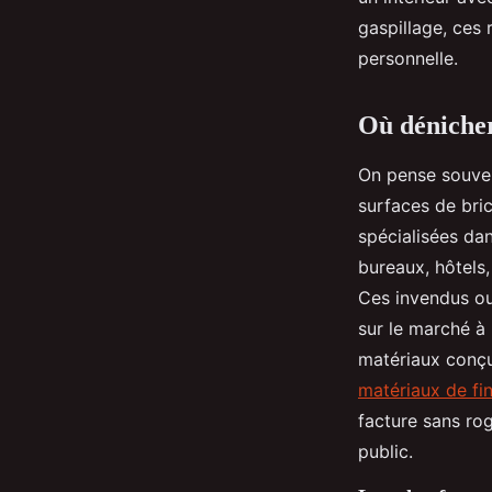
Aubine
•
02/07/2026 09:21
•
8 min de lecture
gaspillage, ces 
personnelle.
Où dénicher
On pense souven
surfaces de bric
spécialisées dan
bureaux, hôtels
Ces invendus ou
sur le marché à
matériaux conçus
matériaux de fin
facture sans rog
public.