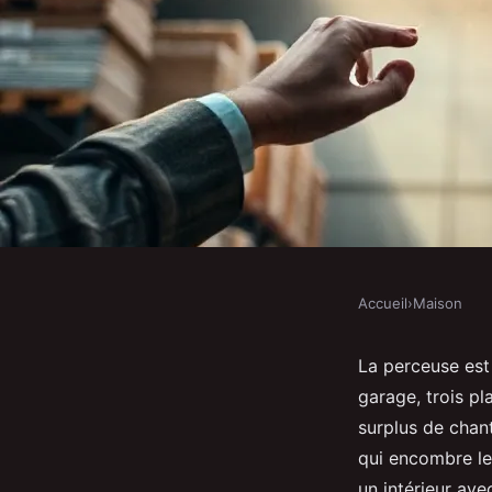
Accueil
›
Maison
MAISON
Les meilleures astuce
La perceuse est
garage, trois pl
matériaux de chantier
surplus de chant
qui encombre le
un intérieur av