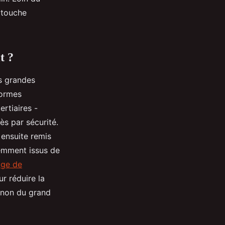
 touche
t ?
s grandes
formes
ertiaires -
s par sécurité.
 ensuite remis
uemment issus de
age de
 réduire la
, non du grand