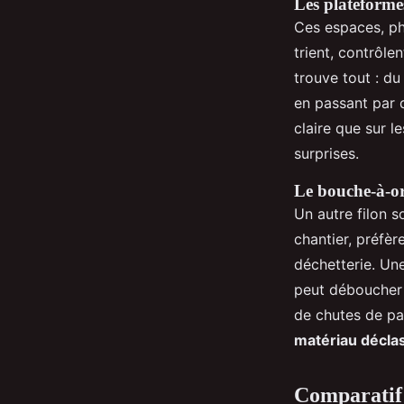
Les plateformes
Ces espaces, ph
trient, contrôle
trouve tout : du
en passant par 
claire que sur l
surprises.
Le bouche-à-ore
Un autre filon s
chantier, préfèr
déchetterie. Un
peut déboucher s
de chutes de par
matériau décla
Comparatif 