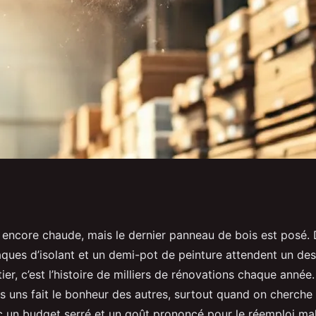
s pour acheter des
 encore chaude, mais le dernier panneau de bois est posé.
aques d’isolant et un demi-pot de peinture attendent un dest
 à bas prix
ier, c’est l’histoire de milliers de rénovations chaque année
s uns fait le bonheur des autres, surtout quand on cherche
ec un budget serré et un goût prononcé pour le réemploi mal