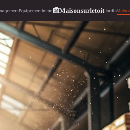
Maisonsurletoit
📰
nagement
Equipement
Immo
Jardin
Maiso