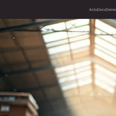
Actu
Deco
Deme