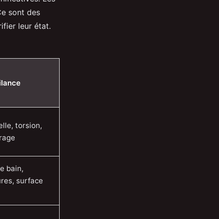
Ce sont des
fier leur état.
ilance
lle, torsion,
brage
 bain,
res, surface