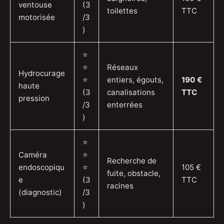
ventouse
(3
toilettes
TTC
motorisée
/3
)
⭐
⭐
Réseaux
Hydrocurage
⭐
entiers, égouts,
190 €
haute
(3
canalisations
TTC
pression
/3
enterrées
)
⭐
Caméra
⭐
Recherche de
endoscopiqu
⭐
105 €
fuite, obstacle,
e
(3
TTC
racines
(diagnostic)
/3
)