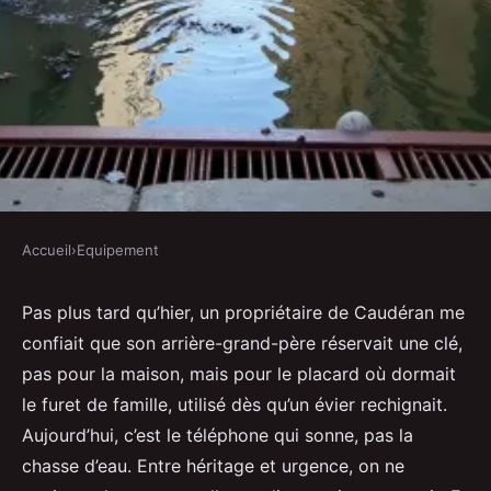
Accueil
›
Equipement
EQUIPEMENT
Canalisation bouchée à
Pas plus tard qu’hier, un propriétaire de Caudéran me
confiait que son arrière-grand-père réservait une clé,
Bordeaux ? Optez pour un
pas pour la maison, mais pour le placard où dormait
débouchage rapide
le furet de famille, utilisé dès qu’un évier rechignait.
Aujourd’hui, c’est le téléphone qui sonne, pas la
Fabien
•
20/06/2026 07:52
•
9 min de lecture
chasse d’eau. Entre héritage et urgence, on ne