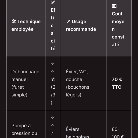
✅
💶
Ef
Coût
fi
🛠️ Technique
📍 Usage
moye
c
employée
recommandé
n
a
const
ci
até
té
⭐
Débouchage
⭐
Évier, WC,
manuel
☆
douche
70 €
(furet
(2
(bouchons
TTC
simple)
/3
légers)
)
⭐
Pompe à
⭐
Éviers,
80-
pression ou
⭐
baignoires,
100 €