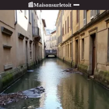
Maisonsurletoit
📰