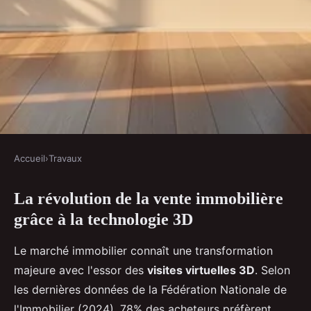
Accueil
›
Travaux
TRAVAUX
La révolution de la vente immobilière
Vendre un bien immobilier :
grâce à la technologie 3D
transformez votre expérience
avec 3d
Le marché immobilier connaît une transformation
majeure avec l'essor des
visites virtuelles 3D
. Selon
Sohan
•
20 décembre 2025
•
7 min de lecture
les dernières données de la Fédération Nationale de
l'Immobilier (2024), 78% des acheteurs préfèrent