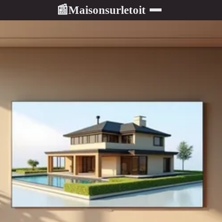
Maisonsurletoit
📰